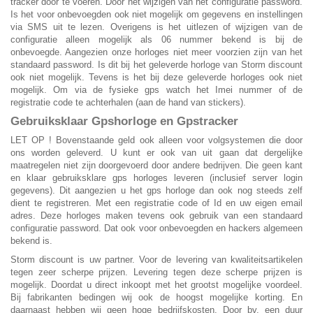
tracker door te voeren. Door het wijzigen van het configuratie password.
Is het voor onbevoegden ook niet mogelijk om gegevens en instellingen
via SMS uit te lezen. Overigens is het uitlezen of wijzigen van de
configuratie alleen mogelijk als 06 nummer bekend is bij de
onbevoegde. Aangezien onze horloges niet meer voorzien zijn van het
standaard password. Is dit bij het geleverde horloge van Storm discount
ook niet mogelijk. Tevens is het bij deze geleverde horloges ook niet
mogelijk. Om via de fysieke gps watch het Imei nummer of de
registratie code te achterhalen (aan de hand van stickers).
Gebruiksklaar Gpshorloge en Gpstracker
LET OP ! Bovenstaande geld ook alleen voor volgsystemen die door
ons worden geleverd. U kunt er ook van uit gaan dat dergelijke
maatregelen niet zijn doorgevoerd door andere bedrijven. Die geen kant
en klaar gebruiksklare gps horloges leveren (inclusief server login
gegevens). Dit aangezien u het gps horloge dan ook nog steeds zelf
dient te registreren. Met een registratie code of Id en uw eigen email
adres. Deze horloges maken tevens ook gebruik van een standaard
configuratie password. Dat ook voor onbevoegden en hackers algemeen
bekend is.
Storm discount is uw partner. Voor de levering van kwaliteitsartikelen
tegen zeer scherpe prijzen. Levering tegen deze scherpe prijzen is
mogelijk. Doordat u direct inkoopt met het grootst mogelijke voordeel.
Bij fabrikanten bedingen wij ook de hoogst mogelijke korting. En
daarnaast hebben wij geen hoge bedrijfskosten. Door bv. een duur