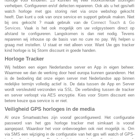
horloge voor kinderen
. Zo kunnen wij veel voorkomende storingen
verhelpen. Configureren en/of defecten repareren. Ook als u het gps/wifi
watch horloge met gps storing niet via onze webshop gekocht
heeft. Dan kunt u ook van onze service en support gebruik maken. Niet
bij ons gekocht ? maak gebruik van de
Connect Touch & Go
Services
. Vaak is het ook mogelijk om uw volgsysteem direct op
afstand te configureren. Langskomen is dan niet nodig. Tevens
repareren wij inhouse op de basis van no cure no pay. Wij helpen u
graag met instellen. U staat er niet alleen voor. Want Uw gps tracker
kind horloge is bij Storm discount in goede handen.
Horloge Tracker
Wij hebben een eigen Nederlandse server en App in eigen beheer.
Waarmee we dan de werking door heel europa kunnen garanderen. Het
is de bedoeling dat onze eigen server met Nederlandse app binnen
redelijke termijn volledig actief is. De data tussen de App en Server
wordt versleuteld verzonden via SSL. De verbinding tussen de tracker
en server verloopt via AES encryptie. Kies voor Storm discount een
betere keuze qua service is er niet.
Veiligheid GPS horloges
in de media
Al onze Smartwatches zijn vooraf geconfigureerd. Het configuratie
password van het gps horloge tracker met simkaart is vooraf
aangepast. Waardoor het voor onbevoegden ook niet mogelijk is. Om
via SMS een wijziging in de configuratie van het gps wifi watch of GPS-