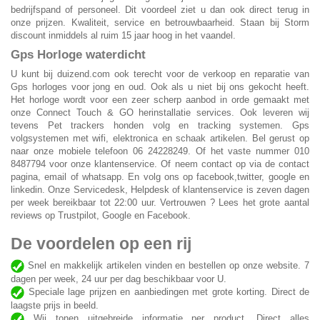
bedrijfspand of personeel. Dit voordeel ziet u dan ook direct terug in
onze prijzen. Kwaliteit, service en betrouwbaarheid. Staan bij Storm
discount inmiddels al ruim 15 jaar hoog in het vaandel.
Gps Horloge waterdicht
U kunt bij duizend.com ook terecht voor de verkoop en reparatie van
Gps horloges voor jong en oud. Ook als u niet bij ons gekocht heeft.
Het horloge wordt voor een zeer scherp aanbod in orde gemaakt met
onze Connect Touch & GO herinstallatie services. Ook leveren wij
tevens Pet trackers honden volg en tracking systemen. Gps
volgsystemen met wifi, elektronica en schaak artikelen. Bel gerust op
naar onze mobiele telefoon 06 24228249. Of het vaste nummer 010
8487794 voor onze klantenservice. Of neem contact op via de contact
pagina, email of whatsapp. En volg ons op facebook,twitter, google en
linkedin. Onze Servicedesk, Helpdesk of klantenservice is zeven dagen
per week bereikbaar tot 22:00 uur. Vertrouwen ? Lees het grote aantal
reviews op Trustpilot, Google en Facebook.
De voordelen op een rij
Snel en makkelijk artikelen vinden en bestellen op onze website. 7
dagen per week, 24 uur per dag beschikbaar voor U.
Speciale lage prijzen en aanbiedingen met grote korting. Direct de
laagste prijs in beeld.
Wij tonen uitgebreide informatie per product. Direct alles