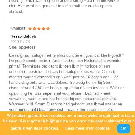
Heb mijn smartwatch op een andere site gekocht en die werkte
niet. Hier werd het gemaakt in kleine half uur en dat op een
afstand.
Kwaliteit
Kesso Baldeh
2019-07-24
Snel opgelost
Een digitaal horloge met telefoondunctie en gps, dat klonk goed! “
De goedkoopste optie in Nederland op een Nederlandse website;
prima!” Tenminste dat dacht ik toen ik mijn horloge bij een
concurrent bestelde. Helaas het horloge bleek vanuit China te
moeten worden verzonden en kwam pas na 16 dagen aan....de
handleiding ontbrak... waardeloos. Gelukkig kon ik bij Storm
discount voor17,50 het horloge op afstand laten instellen. Wat een
opluchting het was super snel voor elkaar ! Dat had ik niet
verwacht , want ik had het horloge bij een concurrent gekocht.
Wanneer ik bij Storm Discount had gekocht was ik wel sneller en
voor minder geld klaar geweest, maar ik ben super bij met de
service die ik gier kreeg , zonder hulp was het me niet gelukt het
Wij maken gebruik van cookies om u onze website optimaal te laten
horloge werkend te krijgen. Tip: Niet twijfelen, het is het geld meer
beleven. Als u gebruik blijft maken van onze site gaat u akkoord met h
dan waard !
gebruik van deze cookies.
Lees meer over cookies
OK