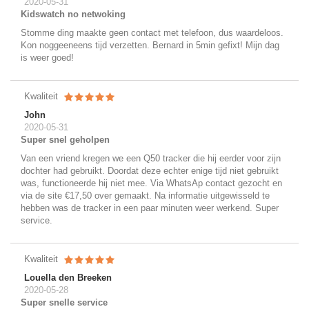
2020-05-31
Kidswatch no netwoking
Stomme ding maakte geen contact met telefoon, dus waardeloos.
Kon noggeeneens tijd verzetten. Bernard in 5min gefixt! Mijn dag
is weer goed!
Kwaliteit
John
2020-05-31
Super snel geholpen
Van een vriend kregen we een Q50 tracker die hij eerder voor zijn
dochter had gebruikt. Doordat deze echter enige tijd niet gebruikt
was, functioneerde hij niet mee. Via WhatsAp contact gezocht en
via de site €17,50 over gemaakt. Na informatie uitgewisseld te
hebben was de tracker in een paar minuten weer werkend. Super
service.
Kwaliteit
Louella den Breeken
2020-05-28
Super snelle service