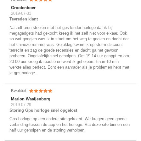
Grootenboer
2019-07-31
Tevreden klant
Na zelf uren stoeien met het gps kinder horloge dat ik bij
megagadgets had gekocht kreeg ik het zelf niet voor elkaar. Ook
na wat googlen was ik in staat om het weg te gooien en dacht dat
het chineze rommel was. Gelukkig kwam ik op storm discount
terrecht en zag de goede recensies en dacht ga het gewoon
proberen. Ongelofelijk snel geholpen. Om 19:14 uur geappt en om
20:00 uur kreeg ik reactie en werd ik geholpen. En in 10 min
werkte alles perfect. Echt een aanrader als je problemen hebt met
je gps horloge.
Kwaliteit
Marion Waaijenborg
2019-07-29
Storing Gps horloge snel opgelost
Gps horloge op een andere site gekocht. We kregen geen goede
verbinding tussen de app en het horloge. Via deze site binnen een
half uur geholpen en de storing verholpen.