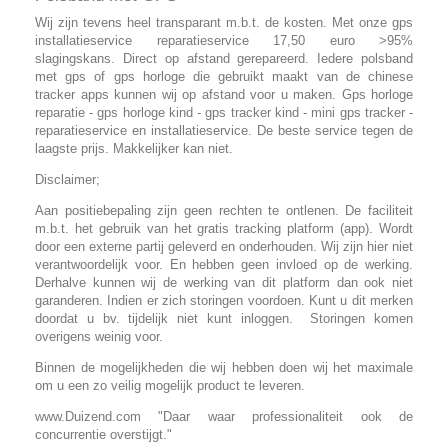
Wij zijn tevens heel transparant m.b.t. de kosten. Met onze gps
installatieservice reparatieservice 17,50 euro >95%
slagingskans. Direct op afstand gerepareerd. Iedere polsband
met gps of gps horloge die gebruikt maakt van de chinese
tracker apps kunnen wij op afstand voor u maken. Gps horloge
reparatie - gps horloge kind - gps tracker kind - mini gps tracker -
reparatieservice en installatieservice. De beste service tegen de
laagste prijs. Makkelijker kan niet.
Disclaimer;
Aan positiebepaling zijn geen rechten te ontlenen. De faciliteit
m.b.t. het gebruik van het gratis tracking platform (app). Wordt
door een externe partij geleverd en onderhouden. Wij zijn hier niet
verantwoordelijk voor. En hebben geen invloed op de werking.
Derhalve kunnen wij de werking van dit platform dan ook niet
garanderen. Indien er zich storingen voordoen. Kunt u dit merken
doordat u bv. tijdelijk niet kunt inloggen. Storingen komen
overigens weinig voor.
Binnen de mogelijkheden die wij hebben doen wij het maximale
om u een zo veilig mogelijk product te leveren.
www.Duizend.com "Daar waar professionaliteit ook de
concurrentie overstijgt."