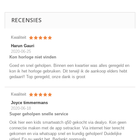
RECENSIES
Kwaliteit
Harun Gauri
2020-06-25
Kon horloge niet vinden
Goed en snel geholpen. Binnen een kwartier was alles geregeld en
kon ik het horloge gebruiken. Dit terwijl ik de aankoop elders hebt
gedaan!! Top geregeld, onze dank is groot
Kwaliteit
Joyce timmermans
2020-06-18
Super geholpen snelle service
Ook hier een kids smartwatch q50 gekocht via dealyo. Kon geen
connectie maken met de app setracker. Via internet hier terecht
gekomen en via whatsapp snel en kundig geholpen! Duidelijke
uitleg! En nu werkt het. Bedankt nogmaals