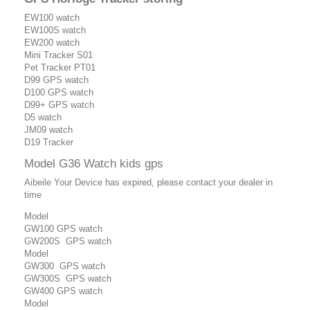
EW100 watch
EW100S watch
EW200 watch
Mini Tracker S01
Pet Tracker PT01
D99 GPS watch
D100 GPS watch
D99+ GPS watch
D5 watch
JM09 watch
D19 Tracker
Model G36 Watch kids gps
Aibeile Your Device has expired, please contact your dealer in
time
Model
GW100 GPS watch
GW200S GPS watch
Model
GW300 GPS watch
GW300S GPS watch
GW400 GPS watch
Model