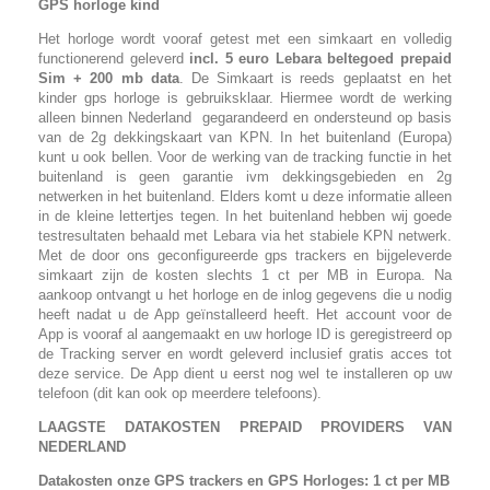
GPS horloge kind
Het horloge wordt vooraf getest met een simkaart en volledig
functionerend geleverd
incl. 5 euro Lebara beltegoed prepaid
Sim + 200 mb data
. De Simkaart is reeds geplaatst en het
kinder gps horloge is gebruiksklaar. Hiermee wordt de werking
alleen binnen Nederland gegarandeerd en ondersteund op basis
van de 2g dekkingskaart van KPN. In het buitenland (Europa)
kunt u ook bellen. Voor de werking van de tracking functie in het
buitenland is geen garantie ivm dekkingsgebieden en 2g
netwerken in het buitenland. Elders komt u deze informatie alleen
in de kleine lettertjes tegen. In het buitenland hebben wij goede
testresultaten behaald met Lebara via het stabiele KPN netwerk.
Met de door ons geconfigureerde gps trackers en bijgeleverde
simkaart zijn de kosten slechts 1 ct per MB in Europa. Na
aankoop ontvangt u het horloge en de inlog gegevens die u nodig
heeft nadat u de App geïnstalleerd heeft. Het account voor de
App is vooraf al aangemaakt en uw horloge ID is geregistreerd op
de Tracking server en wordt geleverd inclusief gratis acces tot
deze service. De App dient u eerst nog wel te installeren op uw
telefoon (dit kan ook op meerdere telefoons).
LAAGSTE DATAKOSTEN PREPAID PROVIDERS VAN
NEDERLAND
Datakosten onze GPS trackers en GPS Horloges: 1 ct per MB