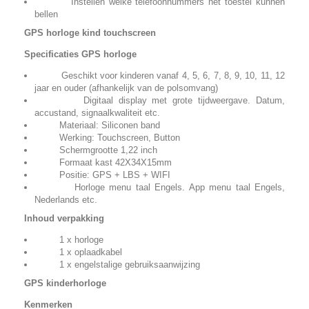
Instellen welke telefoonnummers het toestel kunnen
bellen
GPS horloge kind touchscreen
Specificaties GPS horloge
Geschikt voor kinderen vanaf 4, 5, 6, 7, 8, 9, 10, 11, 12
jaar en ouder (afhankelijk van de polsomvang)
Digitaal display met grote tijdweergave. Datum,
accustand, signaalkwaliteit etc.
Materiaal: Siliconen band
Werking: Touchscreen, Button
Schermgrootte 1,22 inch
Formaat kast 42X34X15mm
Positie: GPS + LBS + WIFI
Horloge menu taal Engels. App menu taal Engels,
Nederlands etc.
Inhoud verpakking
1 x horloge
1 x oplaadkabel
1 x engelstalige gebruiksaanwijzing
GPS kinderhorloge
Kenmerken