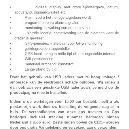
digitaal display met grote tijdweergave, datum,
accustand, signaalkwaliteit etc
Alarm zodra het horloge afgedaan wordt
programmeerbare alarm signalen
monitoring: bewaking van de omgeving
historie locatie: samenvatting van de plaatsen waar de
drager is geweest
GPS-periodes: instelbaar voor GPS monitoring
geïntegreerde stappenteller
GPS-localisering in reële tijd of met ingestelde interval
Wifi positionering
materiaal armband: kunststof
Lange stand by tijd
Door het gebruik van USB laders met te hoog voltage /
amperage kan de electronica schade oplopen. Wij raden u
dan ook aan een geschikte USB lader zoals vermeld op de
productpagina mee te bestellen.
Indien u op werkdagen vóór 15:00 uur besteld, heeft u als
post.nl zijn werk doet uw bestelling de volgende dag al in
huis. De verzendkosten van onze gps trackers en Gps
horloges inclusief tracking nummer bedragen binnen
Nederland € o,oo euro. Bestellingen boven de €135,- worden
door ons gratis Aangetekend en verzekerd aan u verzonden.