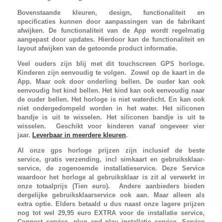
Bovenstaande kleuren, design, functionaliteit en
specificaties kunnen door aanpassingen van de fabrikant
afwijken. De functionaliteit van de App wordt regelmatig
aangepast door updates. Hierdoor kan de functionaliteit en
layout afwijken van de getoonde product informatie.
Veel ouders zijn blij met dit touchscreen GPS horloge.
Kinderen zijn eenvoudig te volgen. Zowel op de kaart in de
App. Maar ook door onderling bellen. De ouder kan ook
eenvoudig het kind bellen. Het kind kan ook eenvoudig naar
de ouder bellen. Het horloge is niet waterdicht. En kan ook
niet ondergedompeld worden in het water. Het siliconen
bandje is uit te wisselen. Het siliconen bandje is uit te
wisselen. Geschikt voor kinderen vanaf ongeveer vier
jaar.
Leverbaar in meerdere kleuren
.
Al onze gps horloge prijzen zijn inclusief de beste
service, gratis verzending, incl simkaart en gebruiksklaar-
service, de zogenoemde installatieservice. Deze Service
waardoor het horloge al gebruiksklaar is zit al verwerkt in
onze totaalprijs (Tien euro). Andere aanbieders bieden
dergelijke gebruiksklaarservice ook aan. Maar alleen als
extra optie. Elders betaald u dus naast onze lagere prijzen
nog tot wel 29,95 euro EXTRA voor de installatie service,
Connect service, plug and play installatie service, Service