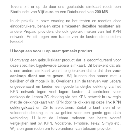
Tevens zit er op de door ons geplaatste simkaart reeds een
Startbundel van
Vijf euro
en een Databundel van
200 MB
.
In de praktijk is onze ervaring na het testen en reacties door
eindgebruikers, behalen onze simkaarten dezelfde resultaten als
andere Prepaid providers die ook gebruik maken van het KPN
netwerk. En dit tegen een fractie van de kosten die u elders
betaald.
U koopt een voor u op maat gemaakt product
U ontvangt een gebruiksklaar product dat is geconfigureerd voor
deze specifiek bijgeleverde Lebara simkaart. Dit betekent dat als
u een andere simkaart wenst te gebruiken dat u dat dan
voor
aankoop dient aan te geven
. Wij kunnen dan samen met u
bekijken of dit mogelijk is. Overigens zijn de tarieven van Lebara
ongeëvenaard en bieden een goede landelijke dekking via het
KPN netwerk tegen veel lagere kosten. U controleert voor
aankoop de Lebara 2G dekking via het KPN netwerk in uw regio
met de dekkingskaart van KPN door te klikken op deze
link KPN
dekkingskaart
en 2G te selecteren. Zodat u kunt zien of er
voldoende dekking is in uw gebied voor een goede gprs data
verbinding. U kunt de Lebara tarieven het beste vooraf
vergelijken met bv. KPN, Vodafone, T-mobile, Tele2, Simyo etc.
Wij zien geen reden om te veranderen van telecom provider.