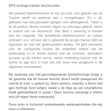
GPS horloge tracker touchscreen
Het prepaid telefoonnummer en het account voor gebruik van de
Tracker wordt na aankoop aan u overgedragen. En u als
gebruiker kan het password wijzigen voor alleengebruik. Indien u
bij dit product binnen veertien dagen na ontvangst gebruik wenst
te maken van uw retourrecht. Dan dient u rekening te houden
met het volgende. Het betreffende telefoonnummer en Lebara
simkaart t.w.v. vijf euro dat is geleverd bij uw gps tracker blijft uw
eigendom en kan niet geretourneerd worden. Dit geld eveneens
voor de configuratie kosten die onderdeel maken van de
productprijs (i.v.m testen tracker met uw simkaart, aanmaken
account op de tracker server, testen verbinding tracker met de
server en app etc). U kunt hier ook meer over teruglezen in de
algemene voorwaarden.
Bij aankoop van het geconfigureerde kinderhorloge krijgt u
de garantie dat de traceer functie direct werkt (aangezien dit
vooraf al voor u getest is). Deze service, waarbij u direct het
gps horloge kunt volgen nadat u de App op uw smartphone
heeft geïnstalleerd is uniek ! Deze service ontvangt u elders
niet (of tegen forse meerprijs).
Onze prijs is inclusief onderstaande werkzaamheden die wij
voor u uitvoeren;