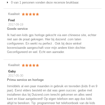
0 van 1 personen vonden deze recensie bruikbaar.
Kwaliteit
Fred
2017-09-19
Goede service
Ik had een kids gps horloge gekocht via een chineese site, echter
niet aan de praat gekregen. Hier bij duizend .com laten
configureren. En werkt nu perfect . Ook bij deze winkel
bovenstaande aangeschaft voor mijn andere klein dochter.
Geconfigureerd en wel. Echt een aanrader.
Kwaliteit
Gaby
2017-05-30
Prima service en horloge
Inmiddels al een paar maanden in gebruik en tevreden (kids 8 en 9
jaar). Eerst elders besteld en dat was geen succes: gedoe met
installeren dus bij Duizend.com terecht gekomen en alles werd
kant en klaar aangeleverd! Op eigen telefoon een app dus kids
altijd te bereiken. Tip: programmeer het telefoonboek van de kids