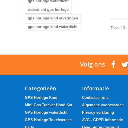
gps horloge waterdicht
waterdicht gps horloge
gps horloge kind ervaringen
gps horloge kind waterdicht
Toont 10 -
Volg ons
Categorieën
Informatie
GPS Horloge Kind
Contacteer ons
Mini Gps Tracker Hond Kat
Algemene voorwaarden
GPS Horloge waterdicht
Privacy verklaring
GPS Horloge Touchscreen
AVG - GDPR Informatie
Parts
Over Storm discount