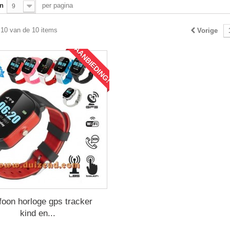
n
per pagina
9
 10 van de 10 items
Vorige
AANBIEDING!
foon horloge gps tracker
kind en...