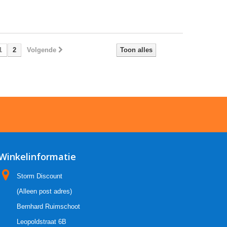
1
2
Volgende
Toon alles
Winkelinformatie
Storm Discount
(Alleen post adres)
Bernhard Ruimschoot
Leopoldstraat 6B