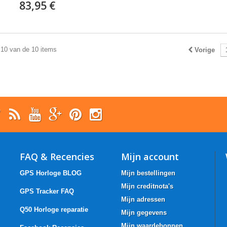
83,95 €
 10 van de 10 items
Vorige
FAQ & Recencies
Mijn account
GPS Horloge BLOG
Mijn bestellingen
Mijn creditnota's
GPS Tracker FAQ
Mijn adressen
Q50 Horloge reparatie
Mijn gegevens
Mijn waardebonnen