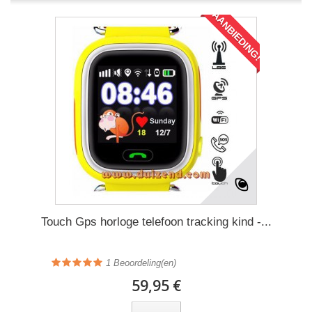
AANBIEDING!
Touch Gps horloge telefoon tracking kind -...
1
Beoordeling(en)
59,95 €