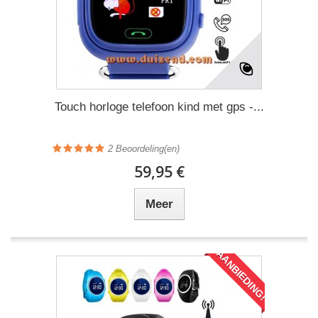
Touch horloge telefoon kind met gps -...
2
Beoordeling(en)
59,95 €
Meer
AANBIEDING!