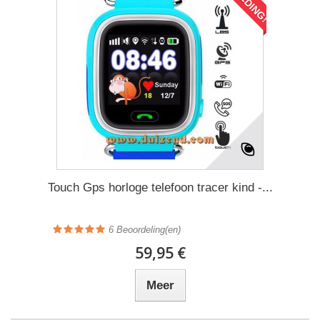
Touch Gps horloge telefoon tracer kind -...
6
Beoordeling(en)
59,95 €
Meer